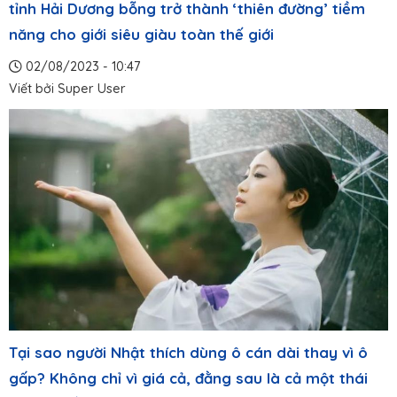
tỉnh Hải Dương bỗng trở thành ‘thiên đường’ tiềm
năng cho giới siêu giàu toàn thế giới
02/08/2023 - 10:47
Viết bởi
Super User
Tại sao người Nhật thích dùng ô cán dài thay vì ô
gấp? Không chỉ vì giá cả, đằng sau là cả một thái