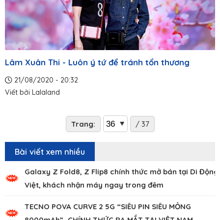
Lâm Xuân Thi - Luôn ý tứ để tránh tổn thương
21/08/2020 - 20:32
Viết bởi
Lalaland
Trang:
/ 37
Bài viết xem nhiều
Galaxy Z Fold8, Z Flip8 chính thức mở bán tại Di Động
Việt, khách nhận máy ngay trong đêm
TECNO POVA CURVE 2 5G “SIÊU PIN SIÊU MỎNG
8000mAh” CHÍNH THỨC RA MẮT TẠI VIỆT NAM