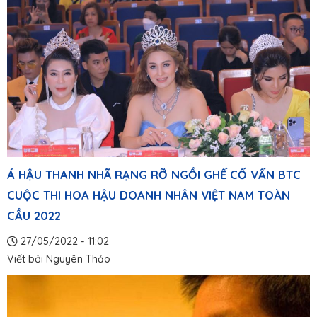
Á HẬU THANH NHÃ RẠNG RỠ NGỒI GHẾ CỐ VẤN BTC
CUỘC THI HOA HẬU DOANH NHÂN VIỆT NAM TOÀN
CẦU 2022
27/05/2022 - 11:02
Viết bởi
Nguyên Thảo