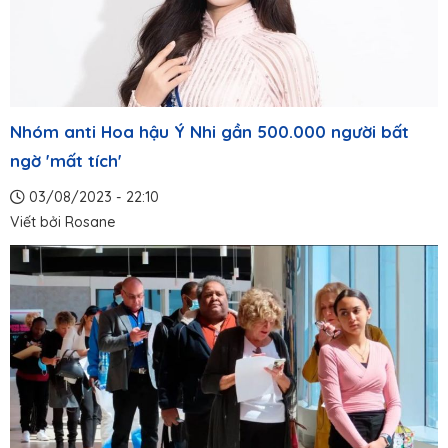
Nhóm anti Hoa hậu Ý Nhi gần 500.000 người bất
ngờ 'mất tích'
03/08/2023 - 22:10
Viết bởi
Rosane