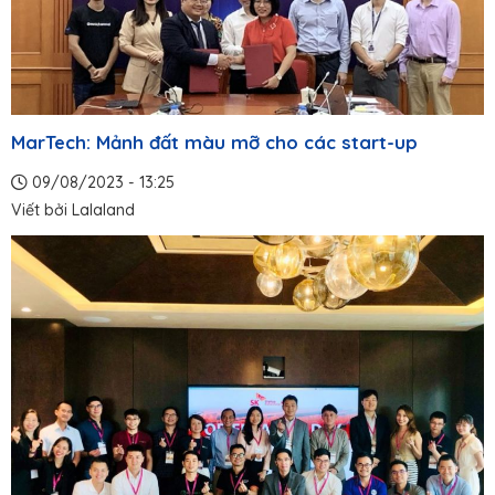
MarTech: Mảnh đất màu mỡ cho các start-up
09/08/2023 - 13:25
Viết bởi
Lalaland