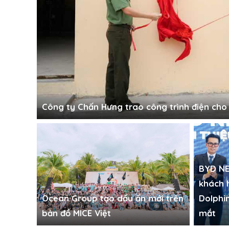
Công ty Chấn Hưng trao công trình điện ch
BYD NE
khách 
Ocean Group tạo dấu ấn mới trên
Dolphi
bản đồ MICE Việt
mắt