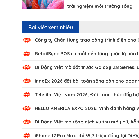
trải nghiệm môi trường sống…
Bài viết xem nhiều
Công ty Chấn Hưng trao công trình điện cho
RetailSync POS ra mắt nền tảng quản lý bán 
Di Động Việt mở đặt trước Galaxy Z8 Series, ư
InnoEx 2026 đặt bài toán sống còn cho doanh 
Telefilm Việt Nam 2026, Đài Loan thúc đẩy hợ
HELLO AMERICA EXPO 2026, Vinh danh hàng Vi
Di Động Việt mở rộng dịch vụ thu máy cũ, hỗ 
iPhone 17 Pro Max chỉ 35,7 triệu đồng tại Di Đ