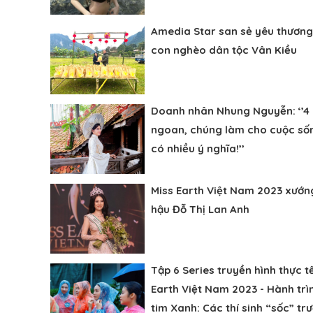
Amedia Star san sẻ yêu thương
con nghèo dân tộc Vân Kiều
Doanh nhân Nhung Nguyễn: ‘’4 
ngoan, chúng làm cho cuộc sốn
có nhiều ý nghĩa!’’
Miss Earth Việt Nam 2023 xướn
hậu Đỗ Thị Lan Anh
Tập 6 Series truyền hình thực t
Earth Việt Nam 2023 - Hành trì
tim Xanh: Các thí sinh “sốc” tr