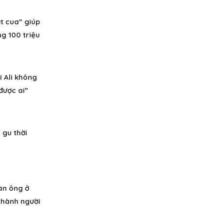
t cua” giúp
g 100 triệu
i Ali không
được ai”
gu thời
đàn ông ở
 thành người