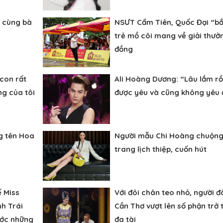
 cùng bà
NSƯT Cẩm Tiên, Quốc Đại “bắ
trẻ mồ côi mang về giải thưởn
đồng
con rất
Ali Hoàng Dương: “Lâu lắm rồ
g của tôi
được yêu và cũng không yêu 
g tên Hoa
Người mẫu Chi Hoàng chuộng 
trang lịch thiệp, cuốn hút
ế Miss
Với đôi chân teo nhỏ, người 
nh Trái
Cần Thơ vượt lên số phận trở
ước những
đa tài