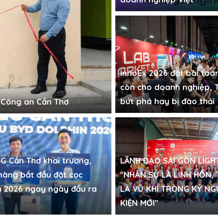
InnoEx 2026 đặt bài toá
còn cho doanh nghiệp, T
bứt phá hay bị đào thải
o Công an Cần Thơ
G Cần Thơ khai trương,
LÃNH ĐẠO SÀI GÒN LIGH
hàng bắt đầu đặt cọc
"NHÂN SỰ LÀ LINH HỒN, 
n 2026 ngay ngày đầu ra
LÀ VŨ KHÍ TRONG KỶ NG
KIỆN MỚI"