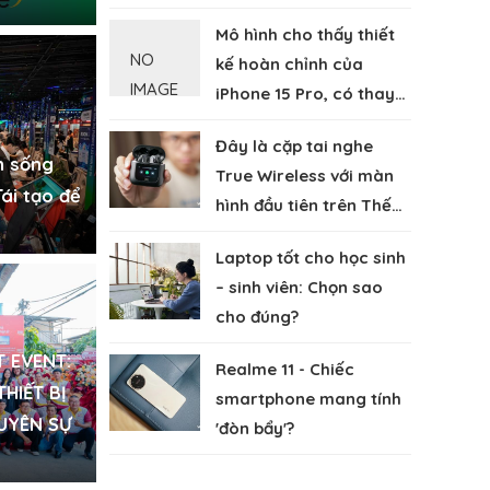
TÀU 2023
Mô hình cho thấy thiết
NO
kế hoàn chỉnh của
IMAGE
iPhone 15 Pro, có thay
đổi nổi bật so với iPhone
Đây là cặp tai nghe
14
n sống
True Wireless với màn
ái tạo để
hình đầu tiên trên Thế
giới
Laptop tốt cho học sinh
– sinh viên: Chọn sao
cho đúng?
T EVENT:
Realme 11 - Chiếc
THIẾT BỊ
smartphone mang tính
UYÊN SỰ
'đòn bẩy'?