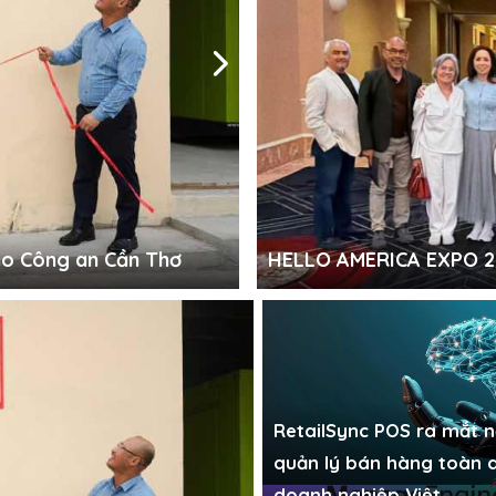
RetailSync POS ra mắt nề
ho Công an Cần Thơ
doanh nghiệp Việt
HELLO AMERICA EXPO 202
RetailSync POS ra mắt 
quản lý bán hàng toàn 
doanh nghiệp Việt