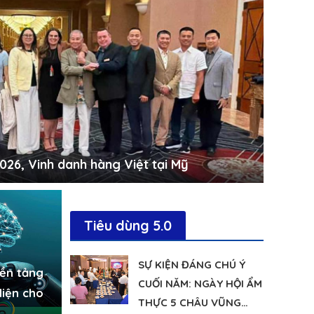
n tảng quản lý bán hàng toàn diện cho
Di Động V
6, Vinh danh hàng Việt tại Mỹ
đồng
Tiêu dùng 5.0
SỰ KIỆN ĐÁNG CHÚ Ý
nền tảng
CUỐI NĂM: NGÀY HỘI ẨM
diện cho
THỰC 5 CHÂU VŨNG