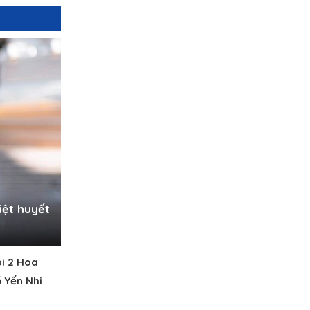
iệt huyết
ôi 2 Hoa
 Yến Nhi