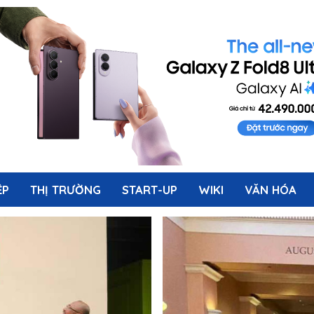
ỆP
THỊ TRƯỜNG
START-UP
WIKI
VĂN HÓA