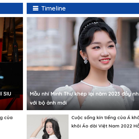
Timeline
 SIU
Mẫu nhí Minh Thư khép lại năm 2023 đầy nh
với bộ ảnh mới
g của
Cuộc sống kín tiếng của Á kh
khôi Áo dài Việt Nam 2022 Hồ