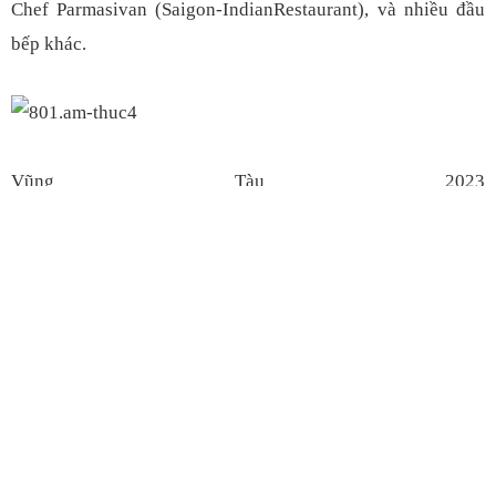
Chef Parmasivan (Saigon-IndianRestaurant), và nhiều đầu
bếp khác.
Vũng Tàu 2023
Beach Foodland dự kiến thu hút khoảng 50.000 người tham d
gian hàng ẩm thực từ khắp các tỉnh thành Việt Nam và các
nước trên thế giới, không chỉ mang
đến những món đặc sắc mà còn có những trải nghiệm văn hóa
cho thực khách tham dự.
Đến với sự kiện, khách tham quan còn có cơ hội tham gia