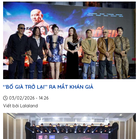
‘'BỐ GIÀ TRỞ LẠI’’ RA MẮT KHÁN GIẢ
03/02/2026 - 14:26
Viết bởi
Lalaland