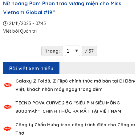
Nữ hoàng Pam Phan trao vương miện cho Miss
Vietnam Global #19”
21/11/2025 - 07:45
Viết bởi
Quản trị
Trang:
/ 37
Bài viết xem nhiều
Galaxy Z Fold8, Z Flip8 chính thức mở bán tại Di Động
Việt, khách nhận máy ngay trong đêm
TECNO POVA CURVE 2 5G “SIÊU PIN SIÊU MỎNG
8000mAh” CHÍNH THỨC RA MẮT TẠI VIỆT NAM
Công ty Chấn Hưng trao công trình điện cho Công an
Thơ