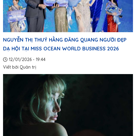
NGUYỄN THỊ THUÝ HẰNG ĐĂNG QUANG NGƯỜI ĐẸP
DẠ HỘI TẠI MISS OCEAN WORLD BUSINESS 2026
12/01/2026 - 19:44
Viết bởi
Quản trị