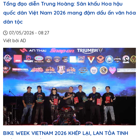
Tổng đạo diễn Trung Hoàng: Sân khấu Hoa hậu
quốc dân Việt Nam 2026 mang đậm dấu ấn văn hóa
dân tộc
07/05/2026 - 08:27
Viết bởi
AD
BIKE WEEK VIETNAM 2026 KHÉP LẠI, LAN TỎA TINH