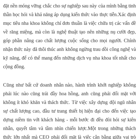
đặt nền móng vững chắc cho sự nghiệp sau này của mình bằng tinh
thần học hỏi và khả năng áp dụng kiến thức vào thực tiễn.Xác định
mục tiêu nha khoa không chỉ đơn thuần là việc chữa trị các vấn đề
về răng miệng, mà còn là nghệ thuật tạo nên những nụ cười đẹp,
góp phần nâng cao chất lượng cuộc sống cho mọi người. Chính
nhận thức này đã thôi thúc anh không ngừng trau dồi công nghệ và
kỹ năng, để có thể mang đến những dịch vụ nha khoa tốt nhất cho
cộng đồng.
Cũng như bất cứ doanh nhân nào, hành trình khởi nghiệp không
phải lúc nào cũng trải đầy hoa hồng, anh cũng phải đối mặt với
không ít khó khăn và thách thức. Từ việc xây dựng đội ngũ nhân
sự chất lượng cao, đầu tư trang thiết bị hiện đại cho đến việc tạo
dựng niềm tin với khách hàng - mỗi bước đi đều đòi hỏi sự kiên
nhẫn, quyết tâm và tầm nhìn chiến lược.Một trong những thách
thức lớn nhất mà CEO phải đối mặt là việc cân bằng giữa vai trò