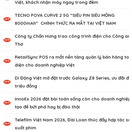
Việt, khách nhận máy ngay trong đêm
TECNO POVA CURVE 2 5G “SIÊU PIN SIÊU MỎNG
8000mAh” CHÍNH THỨC RA MẮT TẠI VIỆT NAM
Công ty Chấn Hưng trao công trình điện cho Công an
Thơ
RetailSync POS ra mắt nền tảng quản lý bán hàng to
diện cho doanh nghiệp Việt
Di Động Việt mở đặt trước Galaxy Z8 Series, ưu đãi đế
triệu đồng
InnoEx 2026 đặt bài toán sống còn cho doanh nghiệp,
tạo để bứt phá hay bị đào thải
Telefilm Việt Nam 2026, Đài Loan thúc đẩy hợp tác sả
xuất phim