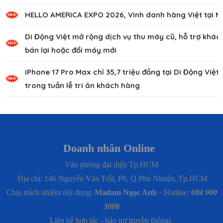
HELLO AMERICA EXPO 2026, Vinh danh hàng Việt tại M
Di Động Việt mở rộng dịch vụ thu máy cũ, hỗ trợ khác
bán lại hoặc đổi máy mới
iPhone 17 Pro Max chỉ 35,7 triệu đồng tại Di Động Việt
trong tuần lễ tri ân khách hàng
Doanh nhân Online
Văn phòng đại diện Tp.HCM
Địa chỉ: 146 Nguyễn Văn Trỗi, P8, Q.Phú Nhuận, Tp.HCM
Chịu trách nhiệm nội dung:
Madam Ngọc Anh
-
Hotline:
084 900
3008
Liên hệ hợp tác - bảo trợ truyền thông
: