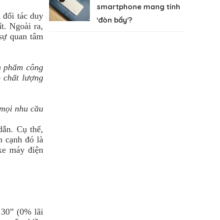
smartphone mang tính
 đối tác duy
'đòn bẩy'?
t. Ngoài ra,
sự quan tâm
ản phẩm công
o chất lượng
 mọi nhu cầu
ẫn. Cụ thể,
n cạnh đó là
xe máy điện
 30” (0% lãi