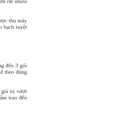
ơn rất nhiều
được thu máy
h bạch tuyệt
ng đến 3 gói
kế theo đúng
giá trị vượt
tâm trao đến