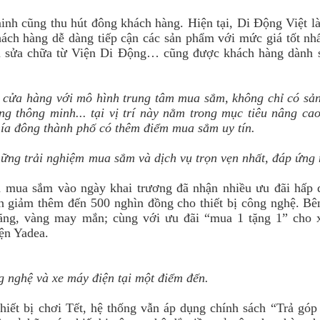
nh cũng thu hút đông khách hàng. Hiện tại, Di Động Việt là
ách hàng dễ dàng tiếp cận các sản phẩm với mức giá tốt nhấ
vụ sửa chữa từ Viện Di Động… cũng được khách hàng dành 
g cửa hàng với mô hình trung tâm mua sắm, không chỉ có s
g thông minh... tại vị trí này nằm trong mục tiêu nâng ca
hía đông thành phố có thêm điểm mua sắm uy tín.
ững trải nghiệm mua sắm và dịch vụ trọn vẹn nhất, đáp ứng
 mua sắm vào ngày khai trương đã nhận nhiều ưu đãi hấp d
n giảm thêm đến 500 nghìn đồng cho thiết bị công nghệ. Bê
hãng, vàng may mắn; cùng với ưu đãi “mua 1 tặng 1” cho 
ện Yadea.
g nghệ và xe máy điện tại một điểm đến.
hiết bị chơi Tết, hệ thống vẫn áp dụng chính sách “Trả góp