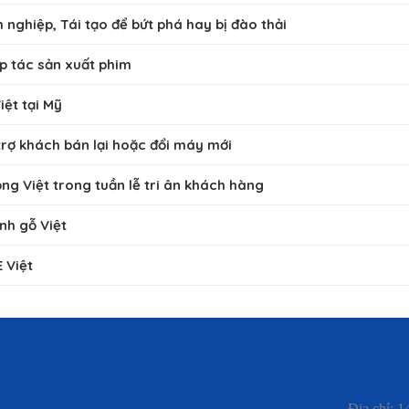
nghiệp, Tái tạo để bứt phá hay bị đào thải
p tác sản xuất phim
ệt tại Mỹ
trợ khách bán lại hoặc đổi máy mới
ộng Việt trong tuần lễ tri ân khách hàng
nh gỗ Việt
 Việt
Địa chỉ: 