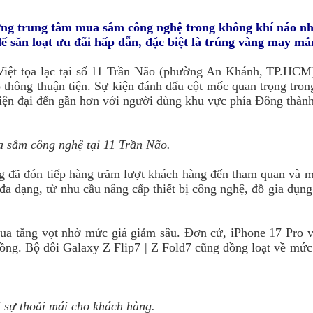
ương trung tâm mua sắm công nghệ trong không khí náo nh
 săn loạt ưu đãi hấp dẫn, đặc biệt là trúng vàng may mắ
iệt tọa lạc tại số 11 Trần Não (phường An Khánh, TP.HCM
 thông thuận tiện. Sự kiện đánh dấu cột mốc quan trọng tron
iện đại đến gần hơn với người dùng khu vực phía Đông thành
a sắm công nghệ tại 11 Trần Não.
ng đã đón tiếp hàng trăm lượt khách hàng đến tham quan và
a dạng, từ nhu cầu nâng cấp thiết bị công nghệ, đồ gia dụn
mua tăng vọt nhờ mức giá giảm sâu. Đơn cử, iPhone 17 Pro 
đồng. Bộ đôi Galaxy Z Flip7 | Z Fold7 cũng đồng loạt về mức 
i sự thoải mái cho khách hàng.