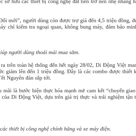
ệc sở hữu các thiết bị công nghệ đắt tiền trở nên nhẹ nhàng h
Đổi mới”, người dùng còn được trợ giá đến 4,5 triệu đồng, 
u máy chỉ kiểm tra ngoại quan, không bung máy, đảm bảo min
 giúp người dùng thoải mái mua sắm.
 ra trên toàn hệ thống đến hết ngày 28/02, Di Động Việt ma
c giảm lên đến 1 triệu đồng. Đây là các combo được thiết 
Tết Nguyên đán sắp tới.
ậu mãi là bước hiện thực hóa mạnh mẽ cam kết “chuyển giao 
 của Di Động Việt, dựa trên giá trị thực và trải nghiệm tận 
các thiết bị công nghệ chính hãng và xe máy điện.