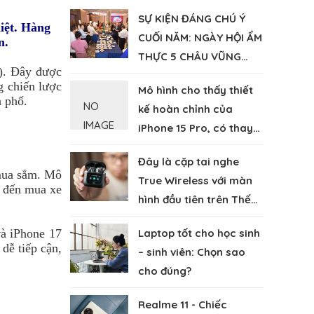
SỰ KIỆN ĐÁNG CHÚ Ý
iệt. Hàng
CUỐI NĂM: NGÀY HỘI ẨM
n.
THỰC 5 CHÂU VŨNG
). Đây được
TÀU 2023
g chiến lược
Mô hình cho thấy thiết
 phố.
NO
kế hoàn chỉnh của
IMAGE
iPhone 15 Pro, có thay
đổi nổi bật so với iPhone
Đây là cặp tai nghe
14
 mua sắm. Mô
True Wireless với màn
g đến mua xe
hình đầu tiên trên Thế
giới
và
iPhone 17
Laptop tốt cho học sinh
dễ tiếp cận,
– sinh viên: Chọn sao
cho đúng?
Realme 11 - Chiếc