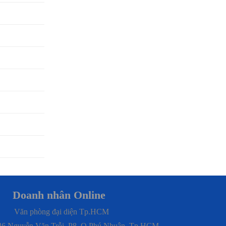
Doanh nhân Online
Văn phòng đại diện Tp.HCM
146 Nguyễn Văn Trỗi, P8, Q.Phú Nhuận, Tp.HCM