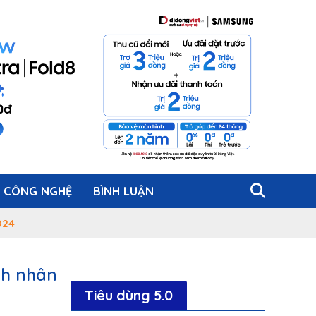
CÔNG NGHỆ
BÌNH LUẬN
024
nh nhân
Tiêu dùng 5.0