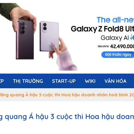
ỆP
THỊ TRƯỜNG
START-UP
WIKI
VĂN HÓA
ăng quang Á hậu 3 cuộc thi Hoa hậu doanh nhân hoà bình 2
 quang Á hậu 3 cuộc thi Hoa hậu doa