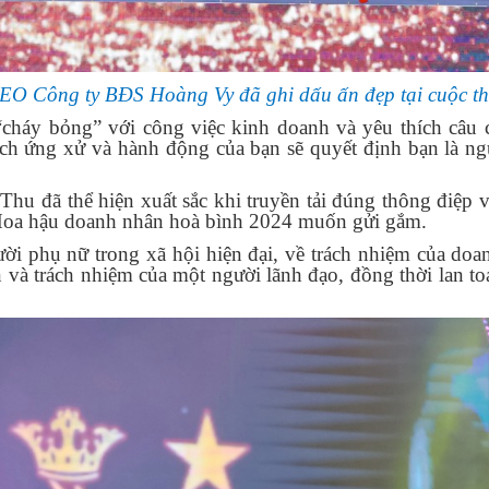
 CEO Công ty BĐS Hoàng Vy đã ghi dấu ấn đẹp tại cuộc t
“ch
á
y bỏng” với công việc kinh doanh và yêu thích câu
ách ứng xử và hành động của bạn sẽ quyết định bạn là ng
 Thu
đã thể hiện xuất sắc khi truyền
tải đúng thông điệp v
 Hoa hậu doanh nhân hoà bình 2024 muốn gửi gắm.
ười
phụ nữ trong xã hội hiện đại, về trách nhiệm của doa
 và trách nhiệm của một người lãnh đạo
, đồng thời lan toả