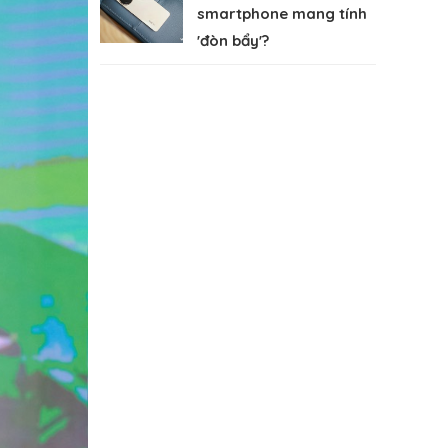
smartphone mang tính
'đòn bẩy'?