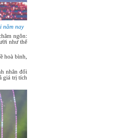
hi năm nay
 châm ngôn:
ười như thế
ề hoà bình,
nh nhân đối
 giá trị tích