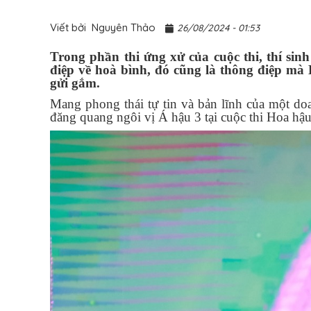
Viết bởi
Nguyên Thảo
26/08/2024 - 01:53
Trong phần thi ứng xử của cuộc thi, thí
sin
điệp về hoà bình, đó cũng là thông điệp m
gửi gắm.
Mang phong thái tự tin và bản lĩnh của một do
đăng quang ngôi vị Á hậu 3 tại cuộc thi
Hoa hậu