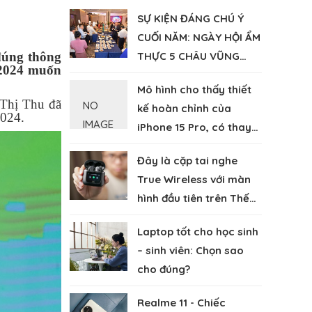
SỰ KIỆN ĐÁNG CHÚ Ý
CUỐI NĂM: NGÀY HỘI ẨM
đúng thông
THỰC 5 CHÂU VŨNG
 2024 muốn
TÀU 2023
Mô hình cho thấy thiết
 Thị Thu đã
NO
kế hoàn chỉnh của
2024.
IMAGE
iPhone 15 Pro, có thay
đổi nổi bật so với iPhone
Đây là cặp tai nghe
14
True Wireless với màn
hình đầu tiên trên Thế
giới
Laptop tốt cho học sinh
– sinh viên: Chọn sao
cho đúng?
Realme 11 - Chiếc