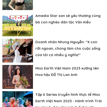
Amedia Star san sẻ yêu thương cùng
bà con nghèo dân tộc Vân Kiều
Doanh nhân Nhung Nguyễn: ‘’4 con
rất ngoan, chúng làm cho cuộc sống
của tôi có nhiều ý nghĩa!’’
Miss Earth Việt Nam 2023 xướng tên
Hoa hậu Đỗ Thị Lan Anh
Tập 6 Series truyền hình thực tế Miss
Earth Việt Nam 2023 - Hành trình Trái