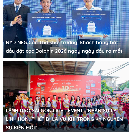
BYD NEG Cần Thơ khai trương, khách hàng bắt
đầu đặt cọc Dolphin 2026 ngay ngày đầu ra mắt
LÃNH ĐẠO SÀI GÒN LIGHT EVENT: "NHÂN SỰ LÀ
LINH HỒN, THIẾT BỊ LÀ VŨ KHÍ TRONG KỶ NGUYÊN
SỰ KIỆN MỚI"