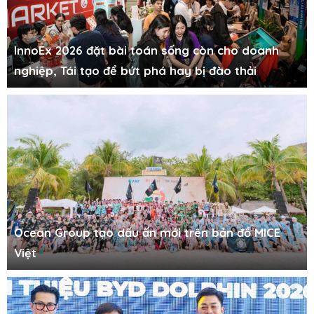
InnoEx 2026 đặt bài toán sống còn cho doanh
nghiệp, Tái tạo để bứt phá hay bị đào thải
Ocean Group tạo dấu ấn mới trên bản đồ MICE
Việt