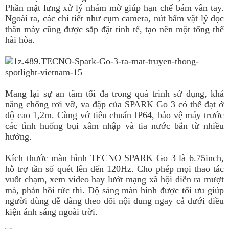
Phần mặt lưng xử lý nhám mờ giúp hạn chế bám vân tay.
Ngoài ra, các chi tiết như cụm camera, nút bấm vật lý dọc
thân máy cũng được sắp đặt tinh tế, tạo nên một tổng thể
hài hòa.
Mang lại sự an tâm tối đa trong quá trình sử dụng, khả
năng chống rơi vỡ, va đập của SPARK Go 3 có thể đạt ở
độ cao 1,2m. Cùng vớ tiêu chuẩn IP64, bảo vệ máy trước
các tình huống bụi xâm nhập và tia nước bắn từ nhiều
hướng.
Kích thước màn hình TECNO SPARK Go 3 là 6.75inch,
hỗ trợ tần số quét lên đến 120Hz. Cho phép mọi thao tác
vuốt chạm, xem video hay lướt mạng xã hội diễn ra mượt
mà, phản hồi tức thì. Độ sáng màn hình được tối ưu giúp
người dùng dễ dàng theo dõi nội dung ngay cả dưới điều
kiện ánh sáng ngoài trời.