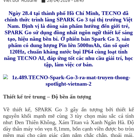
Viết bởi
Rosane
28/04/2026 - 08:45
Ngày 28.4 tại thành phố Hồ Chí Minh, TECNO đã
chính thức trình làng SPARK Go 3 tại thị trường Việt
Nam. Định vị là dòng sản phẩm hướng đến giới trẻ,
SPARK Go sử dụng đồng nhất ngôn ngữ thiết kế sáng
tạo, hiệu năng bền bỉ. Ở phiên bản Spark Go 3, sản
phẩm có dung lượng Pin lớn 5000mAh, tần số quét
120Hz, chuẩn kháng nước bụi IP64 cùng loạt tính
năng TECNO AI, đáp ứng tốt các nhu cầu giải trí, học
tập, làm việc cơ bản.
Thiết kế trẻ trung – Độ bền ấn tượng
Về thiết kế, SPARK Go 3 gây ấn tượng bởi thiết kế
nguyên khối mạnh mẽ cùng 3 tùy chọn màu sắc cá tính
như: Đen Thiên Không, Xám Titan và Xanh Ngân Hà. Độ
dày thân máy vỏn vẹn 8,1mm, bốn cạnh viền được bo tròn
mềm mại cho cảm giác cầm nắm chắc chắn, thoải mái.