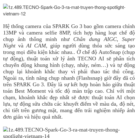
Hệ thống camera của SPARK Go 3 bao gồm camera chính
13MP và camera selfie 8MP, tích hợp hàng loạt chế độ
chụp ảnh thông minh như
Chân dung AIGC, Super
Night
và
AI CAM
, giúp người dùng thỏa sức sáng tạo
trong mọi điều kiện khác nhau.. Ở chế độ AutoSnap (chụp
tự động), thuật toán xử lý ảnh TECNO AI sẽ phân tích
chuyển động khung hình (chạy, nhảy, ném…) và tự động
chụp lại khoảnh khắc thay vì phải thao tác thủ công.
Ngoài ra, tính năng chụp nhanh (Flashsnap) giờ đây đã có
trên SPARK Go 3. Đây là sự kết hợp hoàn hảo giữa thuật
toán Best Moment và tốc độ màn trập cao. Chỉ với một
chạm, khoảnh khắc đẹp nhất sẽ được thuật toán AI chọn
lựa, tự động sửa chữa các khuyết điểm về màu da, độ nét,
chi tiết trên gương mặt, mang đến trải nghiệm nhiếp ảnh
đơn giản và hiệu quả nhất.