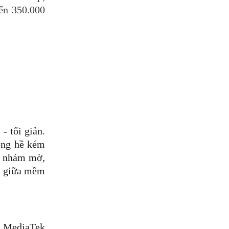
n 350.000 
tối giản. 
ng hề kém 
 nhám mờ, 
a giữa mềm 
 MediaTek 