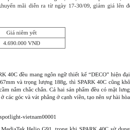
uyến mãi diễn ra từ ngày 17-30/09, giảm giá lên đế
Giá niêm yết
4.690.000 VNĐ
40C đều mang ngôn ngữ thiết kế “DECO” hiện đại - 
67mm và trọng lượng 188g, thì SPARK 40C cũng khô
cầm nắm chắc chắn. Cả hai sản phẩm đều có mặt lưng
 ở các góc và vát phẳng ở cạnh viền, tạo nên sự hài hò
p MediaTek Helio G91, trong khi SPARK 40C sử dụng