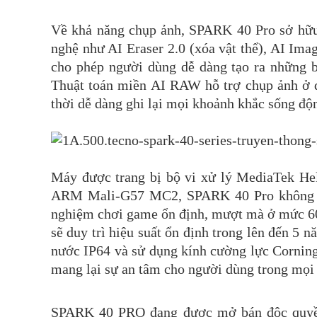
Về khả năng chụp ảnh, SPARK 40 Pro sở hữu 
nghệ như AI Eraser 2.0 (xóa vật thể), AI Ima
cho phép người dùng dễ dàng tạo ra những bứ
Thuật toán miền AI RAW hỗ trợ chụp ảnh ở đ
thời dễ dàng ghi lại mọi khoảnh khắc sống đ
Máy được trang bị bộ vi xử lý MediaTek Hel
ARM Mali-G57 MC2, SPARK 40 Pro không ch
nghiệm chơi game ổn định, mượt mà ở mức 6
sẽ duy trì hiệu suất ổn định trong lên đến 5
nước IP64 và sử dụng kính cường lực Corning
mang lại sự an tâm cho người dùng trong mọi 
SPARK 40 PRO đang được mở bán độc quyền 