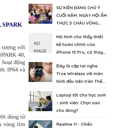
SỰ KIỆN ĐÁNG CHÚ Ý
CUỐI NĂM: NGÀY HỘI ẨM
THỰC 5 CHÂU VŨNG
, SPARK 
TÀU 2023
Mô hình cho thấy thiết
NO
kế hoàn chỉnh của
 tượng với 
IMAGE
iPhone 15 Pro, có thay
SPARK 40, 
đổi nổi bật so với iPhone
 hoạt động 
Đây là cặp tai nghe
14
c IP64 và 
True Wireless với màn
hình đầu tiên trên Thế
giới
Laptop tốt cho học sinh
– sinh viên: Chọn sao
cho đúng?
ời dùng từ 
h vùng tìm 
Realme 11 - Chiếc