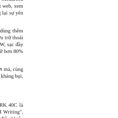
t web, xem 
lại sự yên 
dùng thêm 
trữ thoải 
, sạc đầy 
iữ hơn 80% 
t mà, cùng 
kháng bụi, 
RK 40C là 
 Writing", 