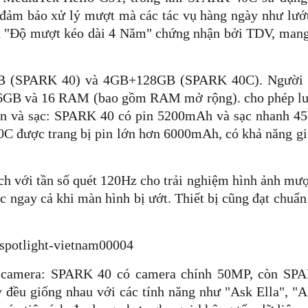
 đảm bảo xử lý mượt mà các tác vụ hàng ngày như lướ
t "Độ mượt kéo dài 4 Năm" chứng nhận bởi TDV, mang 
GB (SPARK 40) và 4GB+128GB (SPARK 40C). Người 
56GB và 16 RAM (bao gồm RAM mở rộng). cho phép lưu 
n và sạc: SPARK 40 có pin 5200mAh và sạc nhanh 45W
40C được trang bị pin lớn hơn 6000mAh, có khả năng g
ch với tần số quét 120Hz cho trải nghiệm hình ảnh mượ
 ngay cả khi màn hình bị ướt. Thiết bị cũng đạt chuẩn 
là camera: SPARK 40 có camera chính 50MP, còn SPA
 đều giống nhau với các tính năng như "Ask Ella", "AI