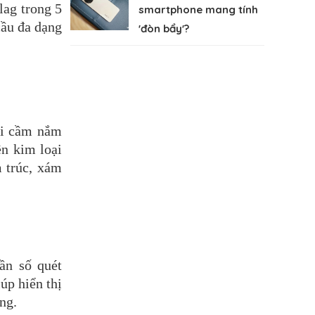
ag trong 5 
smartphone mang tính
ầu đa dạng 
'đòn bẩy'?
i cầm nắm 
 kim loại 
 trúc, xám 
n số quét 
p hiển thị 
ng.