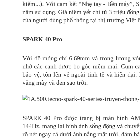
kiếm...). Với cam kết “Nhẹ tay - Bền máy”, S
năm sử dụng. Giá niêm yết chỉ từ 3 triệu đồng
của người dùng phổ thông tại thị trường Việt
SPARK 40 Pro
Với độ mỏng chỉ 6.69mm và trọng lượng vỏn
nhờ các cạnh được bo góc mềm mại. Cụm came
bảo vệ, tôn lên vẻ ngoài tinh tế và hiện đạ
vầng mây và đen sao trời.
SPARK 40 Pro được trang bị màn hình AMO
144Hz, mang lại hình ảnh sống động và chuyển
rõ nét ngay cả dưới ánh nắng mặt trời, đảm b