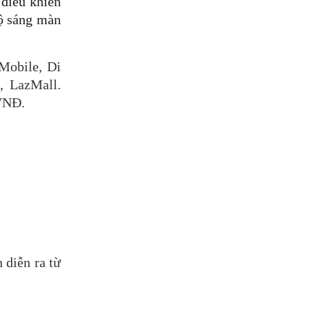
điều khiển 
ộ sáng màn 
Mobile, Di 
 LazMall. 
 VNĐ.
diễn ra từ 