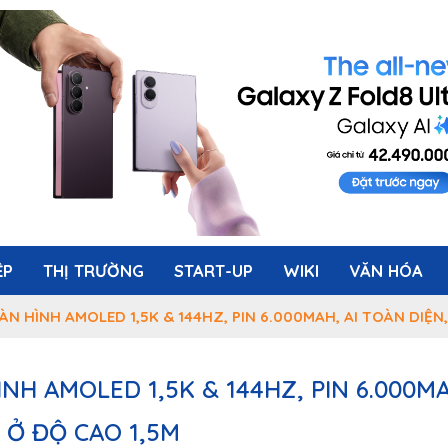
ỆP
THỊ TRƯỜNG
START-UP
WIKI
VĂN HÓA
ÀN HÌNH AMOLED 1,5K & 144HZ, PIN 6.000MAH, AI TOÀN DIỆN,
NH AMOLED 1,5K & 144HZ, PIN 6.000MA
 Ở ĐỘ CAO 1,5M