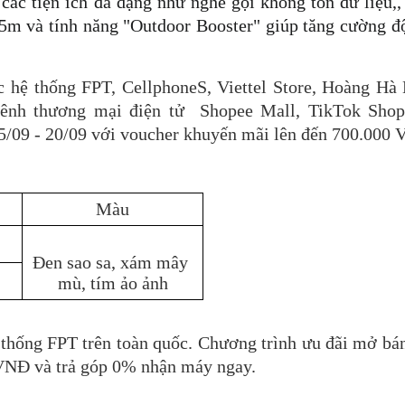
c tiện ích đa dạng như nghe gọi không tốn dữ liệu,, 
.5m và tính năng "Outdoor Booster" giúp tăng cường đ
 hệ thống FPT, CellphoneS, Viettel Store, Hoàng Hà 
ênh thương mại điện tử  Shopee Mall, TikTok Shop,
15/09 - 20/09 với voucher khuyến mãi lên đến 700.000
Màu
Đen sao sa, xám mây 
mù, tím ảo ảnh
hống FPT trên toàn quốc. Chương trình ưu đãi mở bán 
VNĐ và trả góp 0% nhận máy ngay.