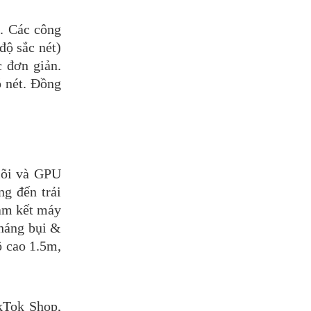
 Các công 
ộ sắc nét) 
 đơn giản. 
 nét. Đồng 
õi và GPU 
 đến trải 
m kết máy 
háng bụi & 
 cao 1.5m, 
Tok Shop, 