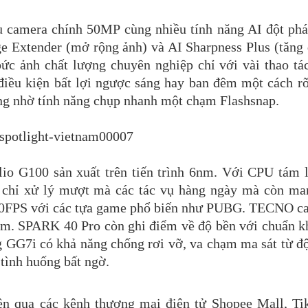
camera chính 50MP cùng nhiều tính năng AI đột phá.
ge Extender (mở rộng ảnh) và AI Sharpness Plus (tăng đ
c ảnh chất lượng chuyên nghiệp chỉ với vài thao tác
iều kiện bất lợi ngược sáng hay ban đêm một cách rõ
ộng nhờ tính năng chụp nhanh một chạm Flashsnap. 
io G100 sản xuất trên tiến trình 6nm. Với CPU tám l
ỉ xử lý mượt mà các tác vụ hàng ngày mà còn mang
0FPS với các tựa game phổ biến như PUBG. TECNO ca
 năm. SPARK 40 Pro còn ghi điểm về độ bền với chuẩn k
 GG7i có khả năng chống rơi vỡ, va chạm ma sát từ độ
tình huống bất ngờ.
qua các kênh thương mại điện tử Shopee Mall, Tik